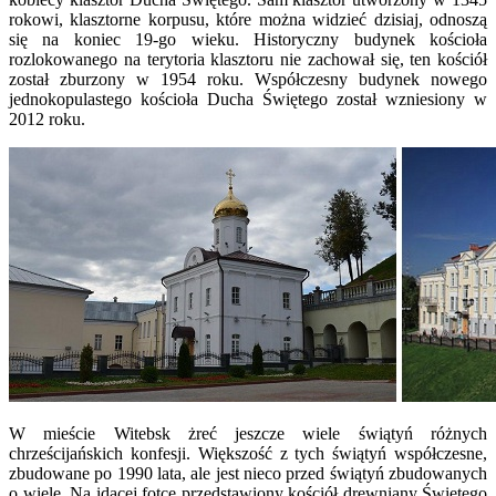
rokowi, klasztorne korpusu, które można widzieć dzisiaj, odnoszą
się na koniec 19-go wieku. Historyczny budynek kościoła
rozlokowanego na terytoria klasztoru nie zachował się, ten kościół
został zburzony w 1954 roku. Współczesny budynek nowego
jednokopulastego kościoła Ducha Świętego został wzniesiony w
2012 roku.
W mieście Witebsk żreć jeszcze wiele świątyń różnych
chrześcijańskich konfesji. Większość z tych świątyń współczesne,
zbudowane po 1990 lata, ale jest nieco przed świątyń zbudowanych
o wiele. Na idącej fotce przedstawiony kościół drewniany Świętego