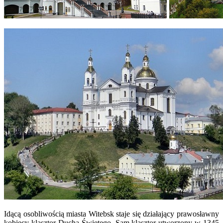
Idącą osobliwością miasta Witebsk staje się działający prawosławny
kobiecy klasztor Ducha Świętego. Sam klasztor utworzony w 1345