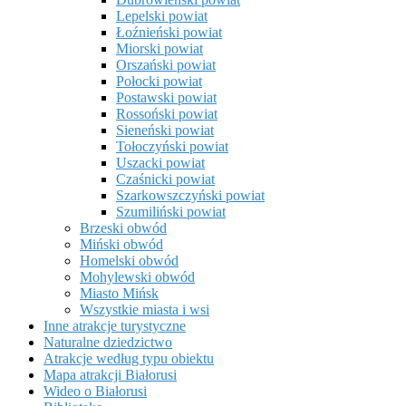
Lepelski powiat
Łoźnieński powiat
Miorski powiat
Orszański powiat
Połocki powiat
Postawski powiat
Rossoński powiat
Sieneński powiat
Tołoczyński powiat
Uszacki powiat
Czaśnicki powiat
Szarkowszczyński powiat
Szumiliński powiat
Brzeski obwód
Miński obwód
Homelski obwód
Mohylewski obwód
Miasto Mińsk
Wszystkie miasta i wsi
Inne atrakcje turystyczne
Naturalne dziedzictwo
Atrakcje według typu obiektu
Mapa atrakcji Białorusi
Wideo o Białorusi