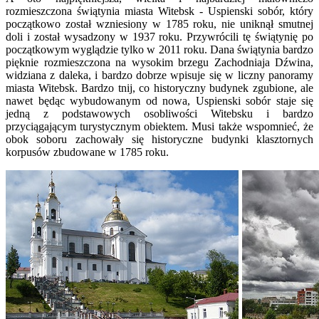
rozmieszczona świątynia miasta Witebsk - Uspienski sobór, który
początkowo został wzniesiony w 1785 roku, nie uniknął smutnej
doli i został wysadzony w 1937 roku. Przywrócili tę świątynię po
początkowym wyglądzie tylko w 2011 roku. Dana świątynia bardzo
pięknie rozmieszczona na wysokim brzegu Zachodniaja Dźwina,
widziana z daleka, i bardzo dobrze wpisuje się w liczny panoramy
miasta Witebsk. Bardzo tnij, co historyczny budynek zgubione, ale
nawet będąc wybudowanym od nowa, Uspienski sobór staje się
jedną z podstawowych osobliwości Witebsku i bardzo
przyciągającym turystycznym obiektem. Musi także wspomnieć, że
obok soboru zachowały się historyczne budynki klasztornych
korpusów zbudowane w 1785 roku.