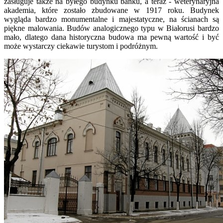
zasługuje także na byłego budynku banku, a teraz - weterynaryjna
akademia, które zostało zbudowane w 1917 roku. Budynek
wygląda bardzo monumentalne i majestatyczne, na ścianach są
piękne malowania. Budów analogicznego typu w Białorusi bardzo
mało, dlatego dana historyczna budowa ma pewną wartość i być
może wystarczy ciekawie turystom i podróżnym.