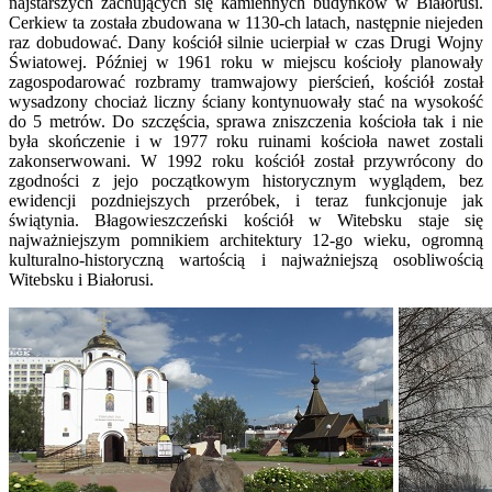
najstarszych zachujących się kamiennych budynków w Białorusi.
Cerkiew ta została zbudowana w 1130-ch latach, następnie niejeden
raz dobudować. Dany kościół silnie ucierpiał w czas Drugi Wojny
Światowej. Później w 1961 roku w miejscu kościoły planowały
zagospodarować rozbramy tramwajowy pierścień, kościół został
wysadzony chociaż liczny ściany kontynuowały stać na wysokość
do 5 metrów. Do szczęścia, sprawa zniszczenia kościoła tak i nie
była skończenie i w 1977 roku ruinami kościoła nawet zostali
zakonserwowani. W 1992 roku kościół został przywrócony do
zgodności z jejo początkowym historycznym wyglądem, bez
ewidencji pozdniejszych przeróbek, i teraz funkcjonuje jak
świątynia. Błagowieszczeński kościół w Witebsku staje się
najważniejszym pomnikiem architektury 12-go wieku, ogromną
kulturalno-historyczną wartością i najważniejszą osobliwością
Witebsku i Białorusi.