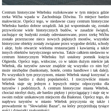
Centrum historyczne Witebsku rozlokowane w tym miejscu gdzie
rzeka Wićba wpada w Zachodniaja Dźwina. To miejsce bardzo
malownicze. Oprócz tego, w niedawne czasy centrum historyczne
Witebsku bardzo dobrze urządzili. Jak już wspominało się, zostało
przywrócone wiele historycznych budów, w zasadzie świątyń,
zachujące się budynki zostały odrestaurowane, przez rzekę Wićbu
zostało przerzucone nieco nowych pięknych mostów, wszystkie
historyczne obiekty zostały związane przez wygodne dróżki, schody
i aleje, było otwarcie wieloma restauracjami i kawiarnią a także
innych obiektów turystycznego serwisu. Także całkiem niedawno w
centrum historycznym Witebsku był ustalony pomnik księcia
Olgierdu. Oprócz tego, widoczne, co w takim dużym mieście jak
Witebsk, dla turystów zawsze znajdzie się wszystko co nim być
może niezbędne (bankomaty, hotele, centra handlowe i tak dalej).
Po wszystkich tym przyczynom, miasto Witebsk stanął korzystać u
turystów bardzo z dużej popularności. I rzeczywiście miasto
Witebsk staje się jednym z lepszych miejsc odpoczynku dla
turystów i podróżnych. A centrum historyczne miasta Witebsk,
chociaż niezbyt duży, ale bardzo piękny i przyciągający i staje się w
swoim rodzie unikatowym miejscem dla Białorusi. Oprócz tego, do
napływu turystów w miasto Witebsk przyczynia się także i
prowadzenie tu "Słowiański Bazar", na który przyjeżdżają tysiące
gości i dziesiątki znakomitości.