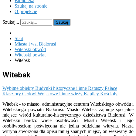
Biblioteka
Szukaj na stronie
O projekcie
Szukaj...
Szukaj
Start
Miasta i wsi Białorusi
Witebski obwód
Witebski powiat
Witebsk
Witebsk
Wybitne obiekty
Budynki historyczne i inne
Ratuszy
Pałace
Klasztory
Cerkwi
Wojskowe i inne wieży
Kaplicy
Kościoły
Witebsk - to miasto, administracyjne centrum Witebskiego obwódu i
Witebskiego powiatu Białorusi. Miasto Witebsk zajmuje specjalne
miejsce wśród kulturalno-historycznego dziedzictwa Białorusi. W
Witebsku bardzo wiele osobliwości. Miastu Witebsk i jego
osobliwościom poświęcona nie jedna oddzielna witryna. Nasza
witryna stworzona dla opisu mniej znanych miejsc, on wezwany do