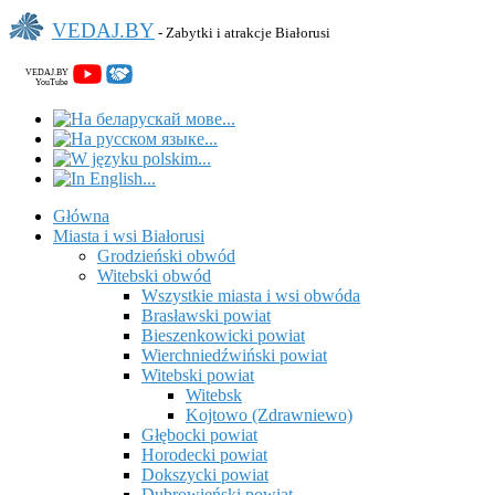
VEDAJ.BY
- Zabytki i atrakcje Białorusi
VEDAJ.BY
YouTube
Główna
Miasta i wsi Białorusi
Grodzieński obwód
Witebski obwód
Wszystkie miasta i wsi obwóda
Brasławski powiat
Bieszenkowicki powiat
Wierchniedźwiński powiat
Witebski powiat
Witebsk
Kojtowo (Zdrawniewo)
Głębocki powiat
Horodecki powiat
Dokszycki powiat
Dubrowieński powiat