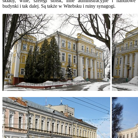
składy, wille, szeregi stoisk, inne administracyjne i handlowe
budynki i tak dalej. Są także w Witebsku i ruiny synagogi.