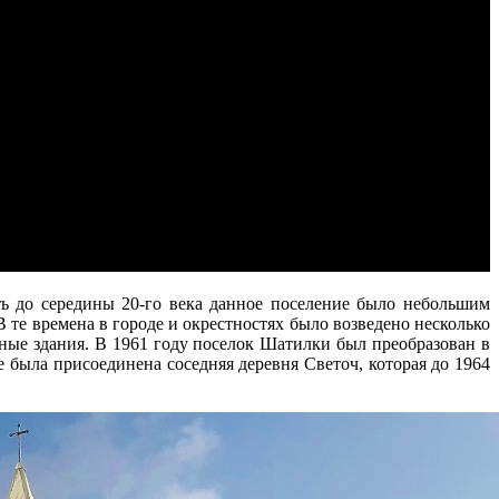
ть до середины 20-го века данное поселение было небольшим
 те времена в городе и окрестностях было возведено несколько
ые здания. В 1961 году поселок Шатилки был преобразован в
 была присоединена соседняя деревня Светоч, которая до 1964