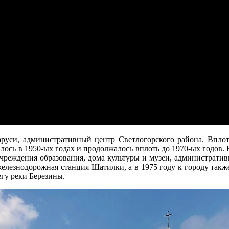
аруси, административный центр Светлогорского района. Впло
лось в 1950-ых годах и продолжалось вплоть до 1970-ых годов. В
еждения образования, дома культуры и музеи, административн
железнодорожная станция Шатилки, а в 1975 году к городу также
егу реки Березины.