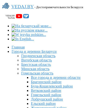
VEDAJ.BY
- Достопримечательности Беларуси
VEDAJ.BY
YouTube
Главная
Города и деревни Беларуси
Гродненская область
Витебская область
Брестская область
Минская область
Гомельская область
Все города и деревни области
Брагинский район
Буда-Кошелевский район
Ветковский район
Гомельский район
Добрушский район
Ельский район
Житковичский район