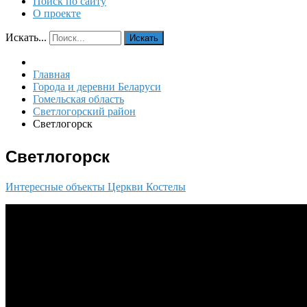
Поиск по сайту
О проекте
Искать...
Искать
Главная
Города и деревни Беларуси
Гомельская область
Светлогорский район
Светлогорск
Светлогорск
Интересные объекты
Церкви
Костелы