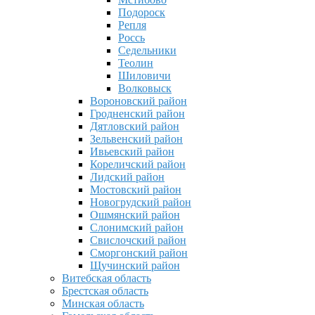
Подороск
Репля
Россь
Седельники
Теолин
Шиловичи
Волковыск
Вороновский район
Гродненский район
Дятловский район
Зельвенский район
Ивьевский район
Кореличский район
Лидский район
Мостовский район
Новогрудский район
Ошмянский район
Слонимский район
Свислочский район
Сморгонский район
Щучинский район
Витебская область
Брестская область
Минская область