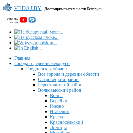
VEDAJ.BY
- Достопримечательности Беларуси
VEDAJ.BY
YouTube
Главная
Города и деревни Беларуси
Гродненская область
Все города и деревни области
Островецкий район
Берестовицкий район
Волковысский район
Волпа
Верейки
Гнезно
Изабелин
Краски
Красносельский
Личицы
Мстибово