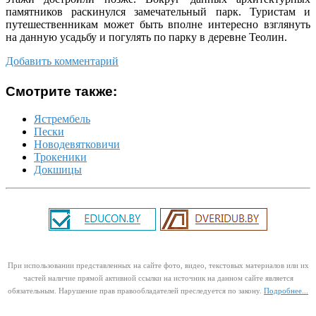
памятников раскинулся замечательный парк. Туристам и
путешественникам может быть вполне интересно взглянуть
на данную усадьбу и погулять по парку в деревне Теолин.
Добавить комментарий
Смотрите также:
Ястрембель
Пески
Новодевятковичи
Трокеники
Докшицы
При использовании представленных на сайте фото, видео, текстовых материалов или их
частей наличие прямой активной ссылки на источник на данном сайте является
обязательным. Нарушение прав правообладателей преследуется по закону.
Подробнее...