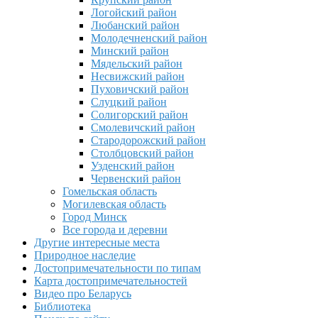
Логойский район
Любанский район
Молодечненский район
Минский район
Мядельский район
Несвижский район
Пуховичский район
Слуцкий район
Солигорский район
Смолевичский район
Стародорожский район
Столбцовский район
Узденский район
Червенский район
Гомельская область
Могилевская область
Город Минск
Все города и деревни
Другие интересные места
Природное наследие
Достопримечательности по типам
Карта достопримечательностей
Видео про Беларусь
Библиотека