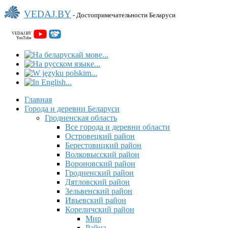
VEDAJ.BY
- Достопримечательности Беларуси
VEDAJ.BY
YouTube
Главная
Города и деревни Беларуси
Гродненская область
Все города и деревни области
Островецкий район
Берестовицкий район
Волковысский район
Вороновский район
Гродненский район
Дятловский район
Зельвенский район
Ивьевский район
Кореличский район
Мир
Райца