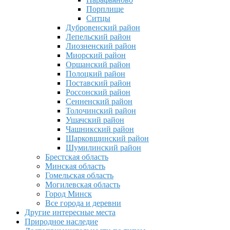
Порплище
Ситцы
Дубровенский район
Лепельский район
Лиозненский район
Миорский район
Оршанский район
Полоцкий район
Поставский район
Россонский район
Сенненский район
Толочинский район
Ушачский район
Чашникский район
Шарковщинский район
Шумилинский район
Брестская область
Минская область
Гомельская область
Могилевская область
Город Минск
Все города и деревни
Другие интересные места
Природное наследие