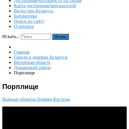
Достопримечательности по типам
Карта достопримечательностей
Видео про Беларусь
Библиотека
Поиск по сайту
О проекте
Искать...
Искать
Главная
Города и деревни Беларуси
Витебская область
Докшицкий район
Порплище
Порплище
Важные объекты
Церкви
Костелы