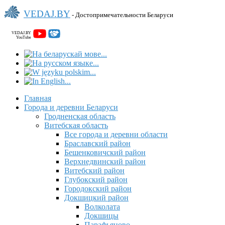
VEDAJ.BY
- Достопримечательности Беларуси
VEDAJ.BY
YouTube
Главная
Города и деревни Беларуси
Гродненская область
Витебская область
Все города и деревни области
Браславский район
Бешенковичский район
Верхнедвинский район
Витебский район
Глубокский район
Городокский район
Докшицкий район
Волколата
Докшицы
Парафьяново