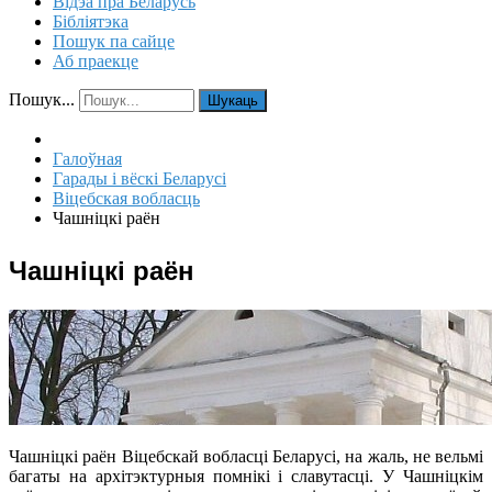
Відэа пра Беларусь
Бібліятэка
Пошук па сайце
Аб праекце
Пошук...
Шукаць
Галоўная
Гарады і вёскі Беларусі
Віцебская вобласць
Чашніцкі раён
Чашніцкі раён
Чашніцкі раён Віцебскай вобласці Беларусі, на жаль, не вельмі
багаты на архітэктурныя помнікі і славутасці. У Чашніцкім