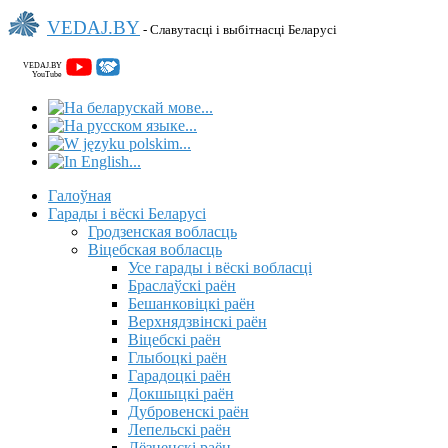
VEDAJ.BY
- Славутасці і выбітнасці Беларусі
VEDAJ.BY
YouTube
Галоўная
Гарады і вёскі Беларусі
Гродзенская вобласць
Віцебская вобласць
Усе гарады і вёскі вобласці
Браслаўскі раён
Бешанковіцкі раён
Верхнядзвінскі раён
Віцебскі раён
Глыбоцкі раён
Гарадоцкі раён
Докшыцкі раён
Дубровенскі раён
Лепельскі раён
Лёзненскі раён