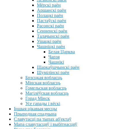
Мёрскі раён
Аршанскі раён
Полацкі раён
Пастаўскі раён
Расонскі раён
Сенненскі раён
Талачынскі раён
Ушацкі раён
Чашніцкі раён
Белая Царква
Чарэя
Чашнікі
Шаркаўшчынскі раён
Шумілінскі раён
Брэсцкая вобласць
Мінская вобласць
Гомельская вобласць
Магілёўская вобласць
Горад Мінск
Усе гарады і вёскі
Іншыя цікавыя месцы
Прыродная спадчына
Славутасці па тыпах аб'ектаў
Мапа славутасцяў і выбітнасцяў