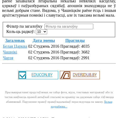
раёне захавалася літаральна некалькі невялікіх касцёлаў,
цэркваў і паўразбураных сядзібаў, апошнія знаходзяцца не ў
вельмі добрым стане. Вядома, у Чашніцкім раёне ёсць і іншыя
архітэктурныя помнікі і славутасці, але іх таксама вельмі мала.
Фільтр па загалоўку
Коль-ць радкоў:
Загаловак
Дата змены
Прагляды
Белая Царква
02 Студзень 2016
Праглядаў: 4035
Чашнікі
02 Студзень 2016
Праглядаў: 3682
Чарэя
02 Студзень 2016
Праглядаў: 2991
Пры выкарыстанні прадстаўленых на сайце фота, відэа, тэкставых матэрыялаў або іх
частак наяўнасць прамой актыўнай спасылкі на крыніцу на дадзеным сайце з'яўляецца
абавязковай. Парушэнне правоў праваўладальнікаў пераследуецца па закону.
Больш
падрабязна...