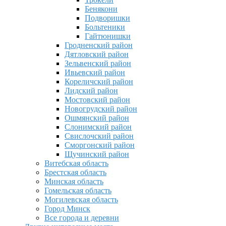
Бенякони
Подворишки
Больтеники
Гайтюнишки
Гродненский район
Дятловский район
Зельвенский район
Ивьевский район
Кореличский район
Лидский район
Мостовский район
Новогрудский район
Ошмянский район
Слонимский район
Свислочский район
Сморгонский район
Щучинский район
Витебская область
Брестская область
Минская область
Гомельская область
Могилевская область
Город Минск
Все города и деревни