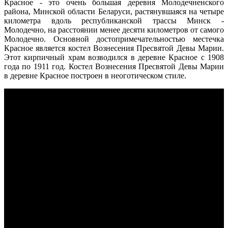
Красное - это очень большая деревня Молодечненского
района, Минской области Беларуси, растянувшаяся на четыре
километра вдоль республиканской трассы Минск -
Молодечно, на расстоянии менее десяти километров от самого
Молодечно. Основной достопримечательностью местечка
Красное является костел Вознесения Пресвятой Девы Марии.
Этот кирпичный храм возводился в деревне Красное с 1908
года по 1911 год. Костел Вознесения Пресвятой Девы Марии
в деревне Красное построен в неоготическом стиле.