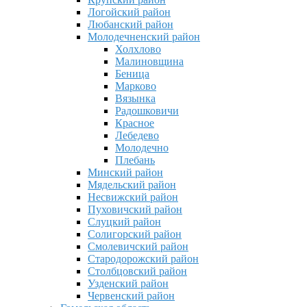
Логойский район
Любанский район
Молодечненский район
Холхлово
Малиновщина
Беница
Марково
Вязынка
Радошковичи
Красное
Лебедево
Молодечно
Плебань
Минский район
Мядельский район
Несвижский район
Пуховичский район
Слуцкий район
Солигорский район
Смолевичский район
Стародорожский район
Столбцовский район
Узденский район
Червенский район