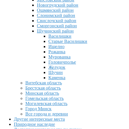
Новогрудский район
Ошмянский район
Слонимский район
Свислочский район
Сморгонский район
Щучинский район
Василишки
Старые Василишки
Ищелно
Рожанка
Мурованка
Головичполье
Желудок
Щучин
Каменка
Витебская область
Брестская область
Минская область
Гомельская область
Могилевская область
Город Минск
Все города и деревни
Другие интересные места
Природное наследие