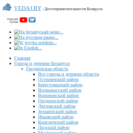
VEDAJ.BY
- Достопримечательности Беларуси
VEDAJ.BY
YouTube
Главная
Города и деревни Беларуси
Гродненская область
Все города и деревни области
Островецкий район
Берестовицкий район
Волковысский район
Вороновский район
Гродненский район
Дятловский район
Зельвенский район
Ивьевский район
Кореличский район
Лидский район
Мостовский район