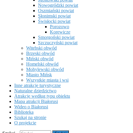
Nowogródzki powiat
Oszmiański powiat
Słonimski powiat
Świsłocki powiat
Porozowo
Korewicze
Smorgoński powiat
Szczuczyński powiat
Witebski obwód
Brzeski obwód
Miński obwód
Homelski obwód
Mohylewski obwód
Miasto Mińsk
Wszystkie miasta i wsi
Inne atrakcje turystyczne
Naturalne dziedzictwo
Atrakcje według typu obiektu
Mapa atrakcji Białorusi
Wideo o Białorusi
Biblioteka
Szukaj na stronie
O projekcie