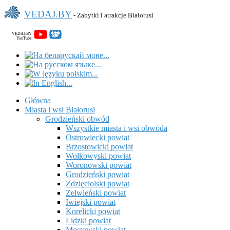
VEDAJ.BY
- Zabytki i atrakcje Białorusi
VEDAJ.BY
YouTube
Główna
Miasta i wsi Białorusi
Grodzieński obwód
Wszystkie miasta i wsi obwóda
Ostrowiecki powiat
Brzostowicki powiat
Wołkowyski powiat
Woronowski powiat
Grodzieński powiat
Zdzięciolski powiat
Zelwieński powiat
Iwiejski powiat
Korelicki powiat
Lidzki powiat
Mostowski powiat