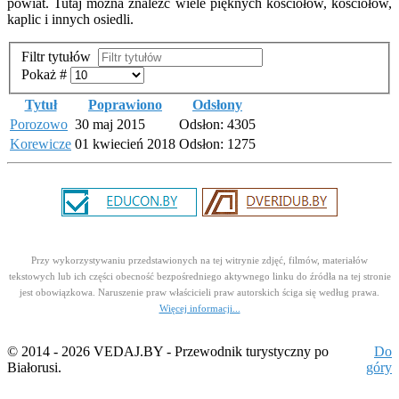
powiat. Tutaj można znaleźć wiele pięknych kościołów, kościołów,
kaplic i innych osiedli.
Filtr tytułów
Pokaż #
Tytuł
Poprawiono
Odsłony
Porozowo
30 maj 2015
Odsłon: 4305
Korewicze
01 kwiecień 2018
Odsłon: 1275
Przy wykorzystywaniu przedstawionych na tej witrynie zdjęć, filmów, materiałów
tekstowych lub ich części obecność bezpośredniego aktywnego linku do źródła na tej stronie
jest obowiązkowa. Naruszenie praw właścicieli praw autorskich ściga się według prawa.
Więcej informacji...
© 2014 - 2026 VEDAJ.BY - Przewodnik turystyczny po
Do
Białorusi.
góry