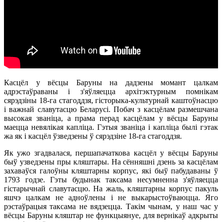
Касцёл у вёсцы Баруны на дадзены момант цалкам
адрэстаўраваны і з'яўляецца архітэктурным помнікам
сярэдзіны 18-га стагоддзя, гісторыка-культурнай каштоўнасцю
і важнай славутасцю Беларусі. Побач з касцёлам размешчана
высокая званіца, а прама перад касцёлам у вёсцы Баруны
маецца невялікая капліца. Гэтыя званіца і капліца былі гэтак
жа як і касцёл ўзведзены ў сярэдзіне 18-га стагоддзя.
Як ужо згадвалася, першапачаткова касцёл у вёсцы Баруны
быў узведзены пры кляштары. На сённяшні дзень за касцёлам
захаваўся галоўны кляштарны корпус, які быў пабудаваны ў
1793 годзе. Гэты будынак таксама несумненна з'яўляецца
гістарычнай славутасцю. На жаль, кляштарны корпус пакуль
яшчэ цалкам не адноўлены і не выкарыстоўваюцца. Яго
рэстаўрацыя таксама не вядзецца. Такім чынам, у наш час у
вёсцы Баруны кляштар не функцыянуе, для вернікаў адкрыты