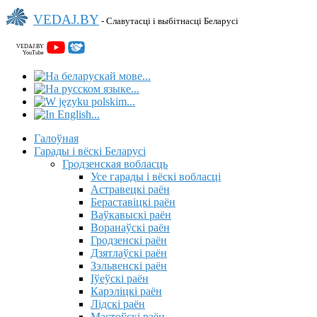
VEDAJ.BY
- Славутасці і выбітнасці Беларусі
VEDAJ.BY
YouTube
Галоўная
Гарады і вёскі Беларусі
Гродзенская вобласць
Усе гарады і вёскі вобласці
Астравецкі раён
Бераставіцкі раён
Ваўкавыскі раён
Воранаўскі раён
Гродзенскі раён
Дзятлаўскі раён
Зэльвенскі раён
Іўеўскі раён
Карэліцкі раён
Лідскі раён
Мастоўскі раён