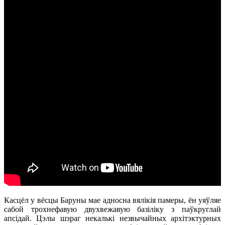
Касцёл у вёсцы Баруны мае адносна вялікія памеры, ён уяўляе
сабой трохнефавую двухвежавую базіліку з паўкруглай
апсідай. Цэлы шэраг некалькі незвычайных архітэктурных