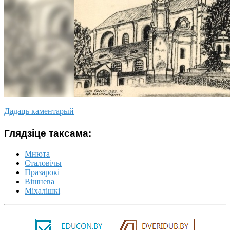
Дадаць каментарый
Глядзіце таксама:
Мнюта
Сталовічы
Празарокі
Вішнева
Міхалішкі