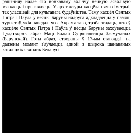
рашэнняў надае яго вонкаваму абліччу нейкую асаблівую
мяккасць і прыгажосць. У архітэктуры касцёла няма сіметрыі,
так уласцівай для культавага будаўніцтва. Таму касцёл Святых
Пятра і Паўла ў вёсцы Баруны надоўга адкладаецца ў памяці
турыстаў, якія наведалі яго. Акрамя таго, трэба згадаць, што ў
касцёле Святых Пятра і Паўла ў вёсцы Баруны захоўваецца
Цудатворны абраз Маці Божай Суцяшальніцы Засмучаных
(Барунскай). Гэты абраз, створаны ў 17-ым стагоддзі, на
дадзены момант з'яўляецца адной з шырока шанаваных
каталіцкіх святынь Беларусі.