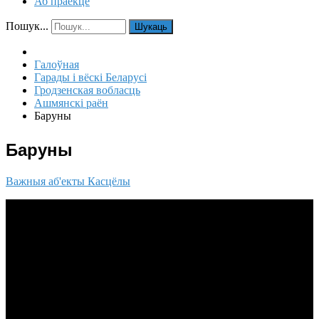
Аб праекце
Пошук...
Шукаць
Галоўная
Гарады і вёскі Беларусі
Гродзенская вобласць
Ашмянскі раён
Баруны
Баруны
Важныя аб'екты
Касцёлы