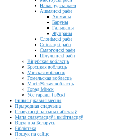
Навагрудскі раён
Ашмянскі раён
Ашмяны
Баруны
Гальшаны
Жупраны
Слонімскі раён
Свіслацкі раён
Смаргонскі раён
Шчучынскі раён
Віцебская вобласць
Брэсцкая вобласць
Мінская вобласць
Гомельская вобласць
Магілёўская вобласць
Горад Мінск
Усе гарады і вёскі
Іншыя цікавыя месцы
Прыродная спадчына
Славутасці па тыпах аб'ектаў
Мапа славутасцяў і выбітнасцяў
Відэа пра Беларусь
Бібліятэка
Пошук па сайце