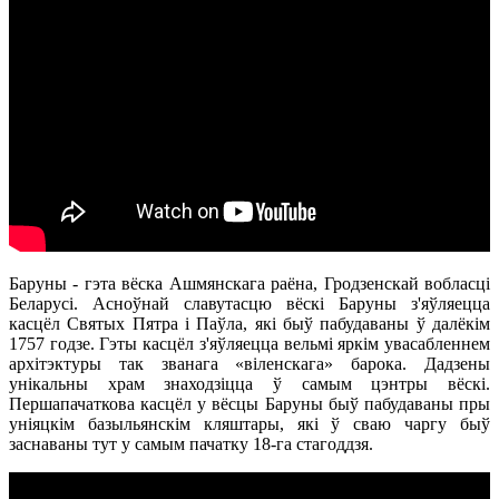
Баруны - гэта вёска Ашмянскага раёна, Гродзенскай вобласці
Беларусі. Асноўнай славутасцю вёскі Баруны з'яўляецца
касцёл Святых Пятра і Паўла, які быў пабудаваны ў далёкім
1757 годзе. Гэты касцёл з'яўляецца вельмі яркім увасабленнем
архітэктуры так званага «віленскага» барока. Дадзены
унікальны храм знаходзіцца ў самым цэнтры вёскі.
Першапачаткова касцёл у вёсцы Баруны быў пабудаваны пры
уніяцкім базыльянскім кляштары, які ў сваю чаргу быў
заснаваны тут у самым пачатку 18-га стагоддзя.