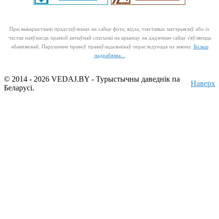
Пры выкарыстанні прадстаўленых на сайце фота, відэа, тэкставых матэрыялаў або іх
частак наяўнасць прамой актыўнай спасылкі на крыніцу на дадзеным сайце з'яўляецца
абавязковай. Парушэнне правоў праваўладальнікаў пераследуецца па закону.
Больш
падрабязна...
© 2014 - 2026 VEDAJ.BY - Турыстычны даведнік па
Наверх
Беларусі.