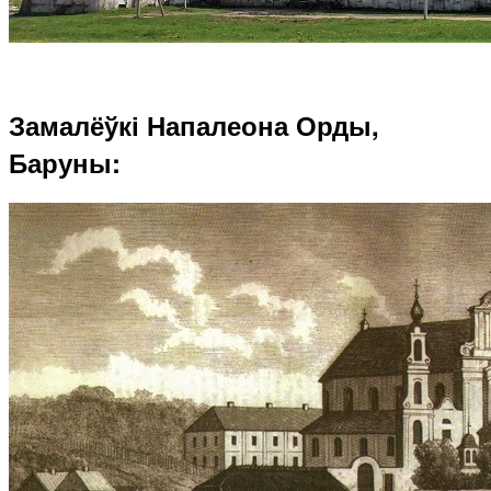
Замалёўкі Напалеона Орды,
Баруны: